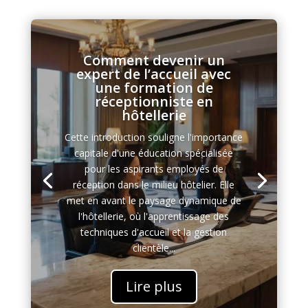
Comment devenir un
expert de l’accueil avec
une formation de
réceptionniste en
hôtellerie
Cette introduction souligne l'importance
capitale d'une éducation spécialisée
pour les aspirants employés de
réception dans le milieu hôtelier. Elle
met en avant le paysage dynamique de
l'hôtellerie, où l'apprentissage des
techniques d'accueil et la gestion
clientèle...
Lire plus