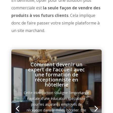
En définitive, opter pour une solution plus
commerciale est
la seule façon de vendre des
produits à vos futurs clients
. Cela implique
donc de faire passer votre simple plateforme à
un site marchand.
Comment devenir un
expert de l’accueil avec
une formation de
réceptionniste en
hôtellerie
Cette introduction souligne l'importance
capitale d'une éducation spécialisée
pour les aspirants employés de
réception dans le milieu hôtelier. Elle